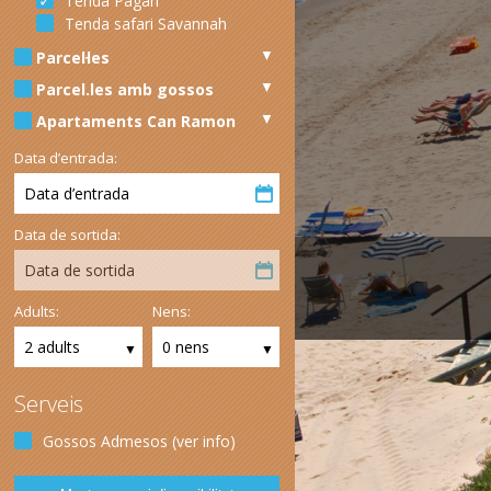
Tenda Pagan
Tenda safari Savannah
Parcel·les
Parcel.les amb gossos
Apartaments Can Ramon
Data d’entrada:
Data d’entrada
Data de sortida:
Data de sortida
Adults:
Nens:
2 adults
0 nens
Serveis
Gossos Admesos (ver info)